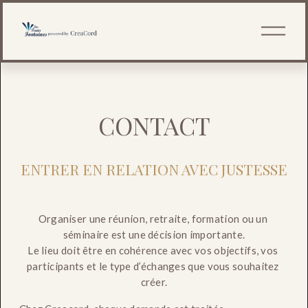
O
u
v
r
i
r
l
e
CONTACT
m
e
n
u
ENTRER EN RELATION AVEC JUSTESSE
Organiser une réunion, retraite, formation ou un 
séminaire est une décision importante.
Le lieu doit être en cohérence avec vos objectifs, vos 
participants et le type d’échanges que vous souhaitez 
créer.